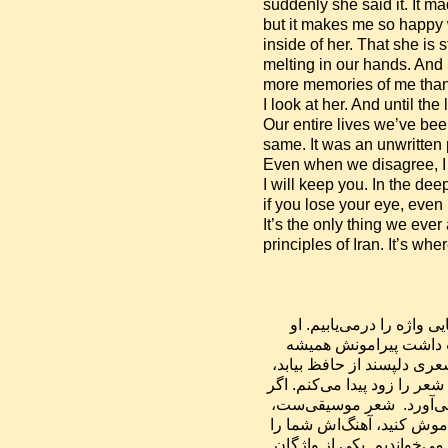
suddenly she said it. It m
but it makes me so happy 
inside of her. That she is s
melting in our hands. And M
more memories of me than 
I look at her. And until the 
Our entire lives we’ve bee
same. It was an unwritten 
Even when we disagree, I w
I will keep you. In the deep
if you lose your eye, even 
It’s the only thing we ever
principles of Iran. It’s wh
«میترا واژه‌ای بس زیباست. حتا اگر درونمایه‌اش را هم ندانیم، زیبایی واژه را درمی‌یابیم. او 
نبوغ ویژه‌ای در زیباشناسی دارد. به درستی با آن آشناست. دوست داشت پیرامونش همیشه 
زیبا باشد. هنوز دیوان حافظ را کنار تختش می‌گذارد. هنوز هرگاه شعری دلپسند از حافظ ‌بیابد، 
به من می‌دهد تا برایش بخوانم. هنوز باور دارد که من آهنگ درست شعر را زود پیدا می‌کنم. اگر 
نتوانم، یاری‌ام می‌کند. شعر، یکی از چیزهایی‌ست که هنوز به یاد می‌آورد.  شعر موسیقی‌ست، 
پر از آهنگ و نواست، در گوشه‌های مغز جایی دارد. اگر واژه را فراموش کنید، آهنگ‌اش شما را 
به آن می‌رساند، راهنماست. چند روز پیش شعری از کتابی کهن را می‌خواندیم. یکی از واژگان 