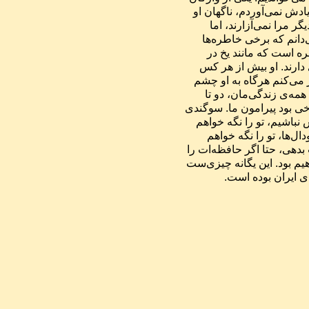
خواندنی نبود. شعری بود که هر دو دوست داشتیم، دلم گرفت، به یادش نمی‌آوردم، ناگهان او 
واژه را در جایش نشاند! چه مایه شادمان شدم. فراموشی‌های او دیگر مرا نمی‌آزارند، اما 
هرگاه چیزی را به یاد می‌آورد بسیار خُرسند و خُشنود می‌شوم. می‌دانم که برخی خاطره‌ها 
هنوز در او زنده‌اند. هنوز آنها را نگه‌داشته است. زندگی مُشتی خاطره است که مانند یخ در 
دست‌هایمان  آب می‌شود. یخ‌های میترا به آب شدن شتاب بیشتری دارند. او بیش از هر کس 
دیگری از من خاطره دارد. و من خاطره‌ی یک عمر زندگی را مُرور می‌کنم هرگاه به او چشم 
می‌دوزم. تا واپسین لحظه، تا واپسین تکه‌ی یخ، با هم خواهیم ماند. همه‌ی زندگی‌مان، دو تا 
همراه بوده‌ایم. اما افق و کرانه‌‌هامان همواره همسو بوده است. کاخی بود پیرامون ما. سوگندی 
نانوشته: هر آنچه  هم که پیش آید، تو را نگه خواهم داشت. هم‌اندیش نباشیم، تو را نگه خواهم 
داشت. بر بالاترین فراز‌ها، تو را نگه خواهم داشت. در ژرف‌ترین گودال‌ها، تو را نگه خواهم 
داشت. اگر میهن‌ات را از دست بدهی، اگر چشم‌ات را هم از دست بدهی، حتا اگر حافظه‌ات را 
از دست بدهی، همچنان تو را نگه خواهم داشت. ما همچنان ما خواهیم بود. این یگانه چیزی‌ست 
که ما همواره بر سر آن هم‌رای بودیم. این یکی از نخستین آرمان‌های ایران بوده است. 