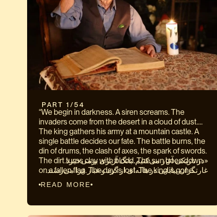
 PART 1/54
“We begin in darkness. A siren screams. The
invaders come from the desert in a cloud of dust.
The king gathers his army at a mountain castle. A
single battle decides our fate. The battle burns, the
din of drums, the clash of axes, the spark of swords.
The dirt turns clay with blood. The sun goes down
«در تاریکی آغاز می‌کنیم. بانگ آژیری برمی‌خیزد.
on a fallen flag. The day is lost. The king is gone.
غارتگران بیابانی در هاله‌ای از گرد و غبار فرا می‌رسند.
Our people are left defenseless. The only weapon
شاهنشاه سپاهیان‌اش را پیرامون کاخی کوهستانی گرد
READ MORE
we have left is our voice. So they come for our
می‌آورد. تک‌نبردی سرنوشت‌ساز است. سوزندگی‌های
words. Scholars are murdered, books are burned,
نبرد، بانگ کوس و درا‌ها، چکاچاک تبرها، درخشش
entire libraries are turned to dust. Until nothing
شمشیرها. خاکِ آغشته به خون گِل می‌شود. خورشید