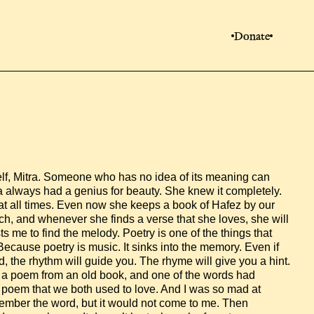
Donate
tself, Mitra. Someone who has no idea of its meaning can 
ra always had a genius for beauty. She knew it completely. 
at all times. Even now she keeps a book of Hafez by our 
ach, and whenever she finds a verse that she loves, she will 
usts me to find the melody. Poetry is one of the things that 
Because poetry is music. It sinks into the memory. Even if 
 the rhythm will guide you. The rhyme will give you a hint. 
 a poem from an old book, and one of the words had 
 poem that we both used to love. And I was so mad at 
emember the word, but it would not come to me. Then 