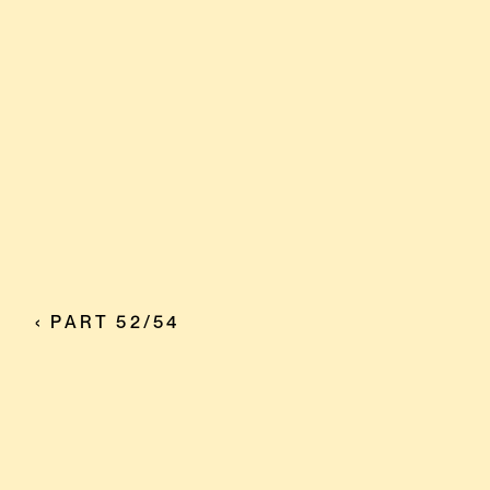
‹ PART 52/54