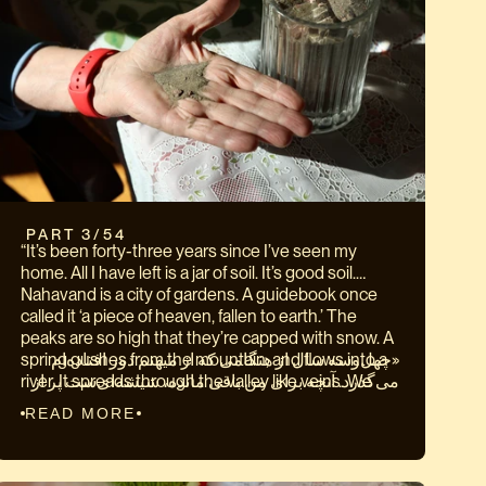
 PART 3/54
“It’s been forty-three years since I’ve seen my
home. All I have left is a jar of soil. It’s good soil.
Nahavand is a city of gardens. A guidebook once
called it ‘a piece of heaven, fallen to earth.’ The
peaks are so high that they’re capped with snow. A
spring gushes from the mountain, and flows into a
«چهل‌وسه سال از هنگامی که از میهنم دور افتاده‌ام
river. It spreads through the valley like veins. We
می‌گذرد. آنچه برای من باقی‌ مانده، شیشه‌ای‌ست پر از
lived in the deepest part of the valley, the most
خاک. خاک خوبی‌ست. خاک نهاوند، خاک ایران. نهاوند
READ MORE
fertile part. Our father owned thousands of acres of
شهر باغ‌هاست. زمانی کتاب ایران‌گردی را خواندم که آن
farmland. When we were children he gave us each
را "تکه‌ای از بهشت بر زمین افتاده" نامیده بود. بر
a small plot of land to plant a garden. None of the
قله‌های بلندش برف همیشگی پیداست. چشمه‌ای که از