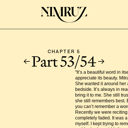
CHAPTER 5
Part 53/54
“It’s a beautiful word in i
appreciate its beauty. Mit
She wanted it around her 
bedside. It’s always in re
bring it to me. She still tr
she still remembers best. 
you can’t remember a word,
Recently we were reciting
completely faded. It was a
myself. I kept trying to r