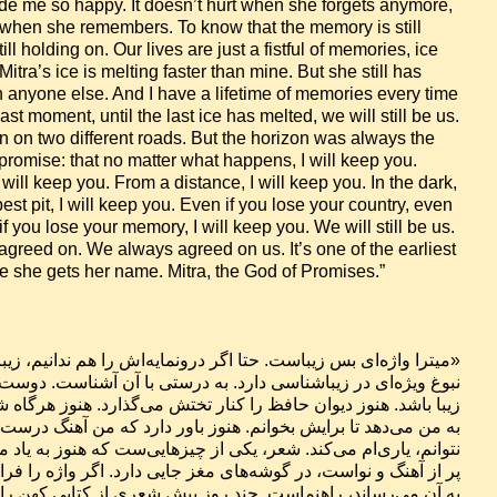
ade me so happy. It doesn’t hurt when she forgets anymore, 
when she remembers. To know that the memory is still 
till holding on. Our lives are just a fistful of memories, ice 
itra’s ice is melting faster than mine. But she still has 
anyone else. And I have a lifetime of memories every time 
last moment, until the last ice has melted, we will still be us. 
n on two different roads. But the horizon was always the 
promise: that no matter what happens, I will keep you. 
ill keep you. From a distance, I will keep you. In the dark, 
est pit, I will keep you. Even if you lose your country, even 
if you lose your memory, I will keep you. We will still be us. 
 agreed on. We always agreed on us. It’s one of the earliest 
ere she gets her name. Mitra, the God of Promises.”