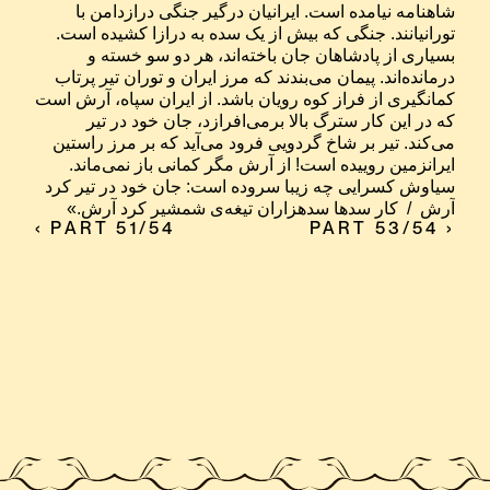
شاهنامه نیامده است. ایرانیان درگیر جنگی درازدامن با 
تورانیانند. جنگی که بیش از یک سده به درازا کشیده است. 
بسیاری از پادشاهان جان باخته‌اند، هر دو سو خسته و 
درمانده‌اند. پیمان می‌بندند که مرز ایران و توران تیر پرتاب 
کمانگیری از فراز کوه رویان باشد. از ایران سپاه، آرش است 
که در این کار سترگ بالا برمی‌افرازد، جان خود در تیر 
می‌کند. تیر بر شاخ گردویی فرود می‌آید که بر مرز راستین 
ایرانزمین روییده است! از آرش مگر کمانی باز نمی‌ماند. 
سیاوش کسرایی چه زیبا سروده است: جان خود در تیر کرد 
آرش  /  کار سدها سدهزاران تیغه‌ی شمشیر کرد آرش.»
‹ PART 51/54
PART 53/54 ›