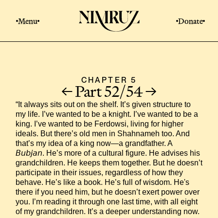
Menu
Donate
CHAPTER 5
Part 52/54
“It always sits out on the shelf. It’s given structure to 
my life. I’ve wanted to be a knight. I’ve wanted to be a 
king. I’ve wanted to be Ferdowsi, living for higher 
ideals. But there’s old men in Shahnameh too. And 
that’s my idea of a king now—a grandfather. A 
𝘉𝘶𝘣𝘫𝘢𝘯. He’s more of a cultural figure. He advises his 
grandchildren. He keeps them together. But he doesn’t 
participate in their issues, regardless of how they 
behave. He’s like a book. He’s full of wisdom. He's 
there if you need him, but he doesn’t exert power over 
you. I’m reading it through one last time, with all eight 
of my grandchildren. It’s a deeper understanding now. 