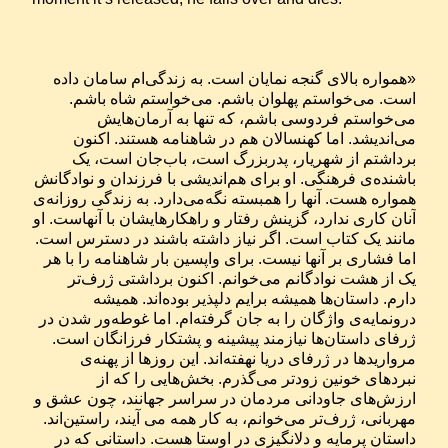
«همواره بالای گنجه نمایان است. به زندگی‌ام سامان داده 
است. می‌خواستم پهلوان باشم. می‌خواستم شاه باشم. 
می‌خواستم فردوسی باشم، که تنها به آرمان‌هایش 
می‌اندیشد. اما کهنسالان هم در شاهنامه هستند. اکنون 
برداشتم از شهریار، پدربزرگ است، باب‌جان است، یک 
باشنده‌ی فرهنگی. او برای هم‌اندیشی با فرزندان و نوادگانش 
همواره هست. آنها را همبسته نگه‌می‌دارد. به زندگی روزانه‌ی 
آنان کاری ندارد، گزینش رفتار و راهکارهایشان با آنهاست. او 
مانند یک کتاب است. اگر نیاز داشته باشند در دسترس است. 
اما فشاری بر آنها نیست. برای واپسین بار شاهنامه را با هر 
یک از هشت نوادگانم می‌خوانم. اکنون برداشتی ژرف‌تر 
دارم. داستان‌ها همیشه برایم دلپذیر بوده‌اند. همیشه 
درونمایه‌ی واژگان را به جان گرفته‌ام. اما غوطه‌ور شدن در 
ژرفای داستان‌ها نیازمند پیشینه و پشتکار فرزانگان است. 
مرواریدها در ژرفای دریا نهفته‌اند. این روزها از پهنه‌ی 
نبرد‌های خونین زودتر می‌گذرم. بخش‌هایی را که از 
ارزش‌های جاودانی مردمان در سراسر جهانند، چون عشق و 
مهربانی، ژرف‌تر می‌خوانم، به کار همه می آیند، راستین‌اند. 
داستان پرمایه و دلانگیزی در اوستا هست. داستانی که در 