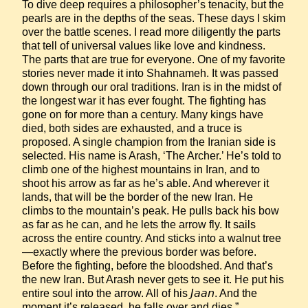
To dive deep requires a philosopher’s tenacity, but the 
pearls are in the depths of the seas. These days I skim 
over the battle scenes. I read more diligently the parts 
that tell of universal values like love and kindness. 
The parts that are true for everyone. One of my favorite 
stories never made it into Shahnameh. It was passed 
down through our oral traditions. Iran is in the midst of 
the longest war it has ever fought. The fighting has 
gone on for more than a century. Many kings have 
died, both sides are exhausted, and a truce is 
proposed. A single champion from the Iranian side is 
selected. His name is Arash, ‘The Archer.’ He’s told to 
climb one of the highest mountains in Iran, and to 
shoot his arrow as far as he’s able. And wherever it 
lands, that will be the border of the new Iran. He 
climbs to the mountain’s peak. He pulls back his bow 
as far as he can, and he lets the arrow fly. It sails 
across the entire country. And sticks into a walnut tree
—exactly where the previous border was before. 
Before the fighting, before the bloodshed. And that’s 
the new Iran. But Arash never gets to see it. He put his 
entire soul into the arrow. All of his 𝘑𝘢𝘢𝘯. And the 
moment it’s released, he falls over and dies.”