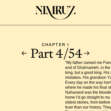
CHAPTER 1
 Part 4/54
“My father named me Parviz
end of Shahnameh, in the h
king, but a good king. Hi
mistakes. His grandson Ya
Every day on the way home 
where he made his final st
Nahavand was the bloodiest
home I’d go straight to m
oldest stories, from before
truer than our history. Th