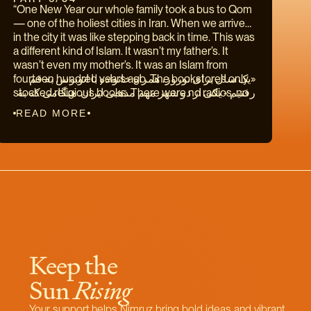
“One New Year our whole family took a bus to Qom
book arrived in our province, it came straight to our
کتابخانه‌اش قرآن و کتاب‌هایی از عارفان ایرانی داشت.
— one of the holiest cities in Iran. When we arrived
house. I’ll never forget the morning I heard the
شاعرانی که در درازای هزار سال اسلام را نرم و ملایم
in the city it was like stepping back in time. This was
knock on the door. It was the bookseller, and in his
کرده بودند، به آن رنگ و بو بخشیده بودند، ایرانی کرده
a different kind of Islam. It wasn’t my father’s. It
hands was a brand-new copy of Shahnameh. The
بودند. در آن زمان که داشتن کتاب کار آسان و عادی
wasn’t even my mother’s. It was an Islam from
Book of Kings. It’s one of the longest poems ever
نبود، پدرم با کتاب‌فروش محلی قراردادی داشت. او هر
fourteen hundred years ago. The bookstores only
«یک سال برای نوروز، همراه خانواده‌‌ با اتوبوس به قم
written: 50,000 verses. The entire story of our
بار کتاب جدیدی به دستش می‌رسید، باید یکراست
stocked religious books. There were no radios, no
رفتیم - یکی از دو شهر مهم مذهبی ایران. هنگامی که به
people. And it’s all the work of a single man:
نسخه‌ای به خانه‌ی ما بفرستد. هیچ‌گاه آن بامدادی را که
music. My nine-year-old sister tried to buy some
قم رسیدیم، انگار به گذشته‌های دور بازگشته باشیم.
Abolqasem Ferdowsi. Shahnameh is a book of
صدای کوبیدن در را شنیدم، فراموش نخواهم کرد.
READ MORE
glass bracelets at the bazaar, but the shopkeeper
گونه‌ی دیگری از اسلام بود. اسلام پدرم نبود. اسلام
battles. It’s a book of kings and queens and
کتاب‌فروش آمده بود و در دستانش کتاب شاهنامه‌ی
wouldn’t serve her. Because she wasn’t wearing a
مادرم هم نبود. اسلام هزار و چند سد سال پیش بود.
dragons and demons. It’s a book of champions
جدیدی بود. نامه‌ی شاهان. یکی از بلندترین شعرهایی که
hijab. When he turned his back I broke the
کتاب‌‌فروشی‌ها تنها کتاب‌های دینی داشتند. موسیقی
called to save Iran from the armies of darkness.
تا کنون سروده شده است، بیش از پنجاه‌ هزار بیت شعر.
bracelets against the table. In the afternoon I was
نبود. خواهر کوچکم می‌خواست چند تا دستبند شیشه‌ای
Many of the stories I knew by heart. Everyone in
همه‌ی داستان‌های مردمان‌مان. همه‌ی ایران در شعری
given time to explore on my own. I remember I was
ارزان از بازار بخرد، ولی فروشنده از فروش به او
Iran knew a few. But I’d never seen them all in one
یگانه. و همه‌شان سروده‌ی یک شاعر: ابوالقاسم
wearing long pants. I’d never worn long pants
خودداری کرد، چون حجاب نداشت. پس از اینکه
place before, and in a beautiful, leather-bound
فردوسی. شاهنامه کتاب نبردهاست. کتاب شاهان و
before, so I felt like a man. I made my way to the
فروشنده پشتش را به ما کرد دستبند را روی میز انداختم
edition. The book never made it to my father’s
شهبانوان، اژدهایان و اهریمن‌هاست. کتاب پهلوانانی‌ست
biggest shrine in the city. There was a huge crowd
و شکست. بعد از ظهر آن روز اجازه گرفتم به تنهایی
library. I brought it straight to my room.”
که ایران را در برابر نیروهای اهریمنی پاس می‌دارند.
for the holiday. As I pushed my way through, the
شهر را بگردم. به یاد دارم که شلوار بلند پوشیده بودم.
بیشتر داستان‌ها را از بر بودم. هر ایرانی داستانی از
crowd began to sway and move. People began to
پیش از این شلوار بلند نپوشیده بودم و‌ احساس مردانگی
شاهنامه می‌‌دانست. ولی من هیچگاه همه‌ی داستان‌های
Keep the 
shout all around me. Hats were thrown in the air. I
می‌کردم. راه حرم را پیش گرفتم. انبوه مردم برای
شاهنامه را یکجا در جلدی چرمی و زیبا ندیده بودم. آن
couldn’t see what was happening, even when I
تعطیلات نوروزی در حرم گرد آمده بودند. به دشواری
کتاب هرگز به کتابخانه‌ی پدرم راه نیافت. آن را یکراست
Sun 
Rising
stood on the tips of my toes. But suddenly the
وارد صحن شدم، ناگهان تکاپویی میان مردم افتاد، جا به
به اتاقم بردم.»
crowd began to part. If I’d been one step further
جا شدند. دور و بری‌هایم هورا می‌کشیدند. کلاه‌هایی به
Your support helps Nimruz bring bold ideas and vibrant 