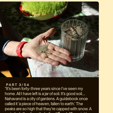
 PART 3/54
“It’s been forty-three years since I’ve seen my
home. All I have left is a jar of soil. It’s good soil.
Nahavand is a city of gardens. A guidebook once
called it ‘a piece of heaven, fallen to earth.’ The
peaks are so high that they’re capped with snow. A