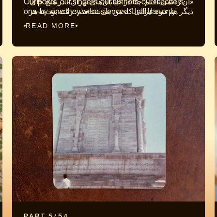
Our poets, our singers, our authors, our teachers:
«آن را نمی‌یافتم. حتا در خیابان‌های تهران - در هیچ‌ جای
one-by-one they were silenced. Until Iran only
دیگر هم نبود. ایرانی که من می‌شناختم، رفته بود. به هر
survived inside our homes. I never planned to
سو نگاه می‌کردم تنها سیاهی بود: عباهای سیاه،
READ MORE
leave. I didn’t even have a passport. Twenty years
چادرهای سیاه. دانشگاه‌ها را بسته بودند، کتابخانه‌ها
earlier I’d sworn an oath to The Siren: every choice I
بسته بودند. شاعران‌مان، هنرمندان‌مان، نویسندگانمان،
made, I’d make for Iran. But The Siren was dead.
آموزگاران‌مان - همه را یک به یک خاموش کرده بودند.
They shredded his heart with bullets. And there
ایران تنها درون خانه‌هامان زندگی می‌کرد. من هرگز
was only one choice left: leave and live, or stay and
قصد رفتن نداشتم. من حتا گذرنامه هم نداشتم. بیش از
die. It was an eight-hour drive to the Turkish border.
بیست سال پیش در نیروی آژیر سوگند یاد کرده بودم:
Mitra came with me. We rode in silence the entire
همه‌ی اندیشه و توانم، برای ایران خواهد بود. ولی آژیر را
way. I’ve always wondered how things would have
کشته بودند. قلبی را که هر تپشش برای ایران بود با گلوله‌
turned out differently if we’d been more aligned.
سوراخ کرده بودند. و تنها یک گزینه مانده بود: رفتن و زنده
She wanted our lives to be a love story. A surreal
ماندن، یا ماندن و مردن. تا مرز ترکیه نزدیک به هشت
romantic journey. She wanted a life of
ساعت رانندگی بود. میترا با من همراه شد. سراسر راه
togetherness, surrounded by beauty. For me life
را در خاموشی گذراندیم. همواره کنجکاو بوده‌ام که
was meant to be lived in the pursuit of ideals: truth,
سرنوشت ما چگونه می‌شد اگر ما هم‌آهنگ‌تر می‌بودیم.
justice, freedom. Even if that meant the ultimate
او همواره می‌خواست که زندگی‌مان سفری رؤیایی و
sacrifice. We kissed goodbye in the border town of
عاشقانه باشد. همراهی در زیبایی. ولی زندگی برای من
Salmas. In the main square stood a statue of Iran’s
مسئولیتی جدی بود. می‌بایستی آرمانخواهانه برای
greatest poet: Abolqasem Ferdowsi. On that day it
رسیدن به راستی، داد و آزادی زندگی کرد. در شهر
was still standing. Soon the regime would tear it
سلماس با بوسه‌ای همدیگر را بدرود گفتیم. در میدان
down. I spent the night in the house of a powerful
اصلی شهر تندیسی از بزرگترین شاعر ایران بر پا بود:
family who was known to oppose the regime. Their
ابوالقاسم فردوسی، پیر پردیسی من. آن روز تندیس
PART 5/54