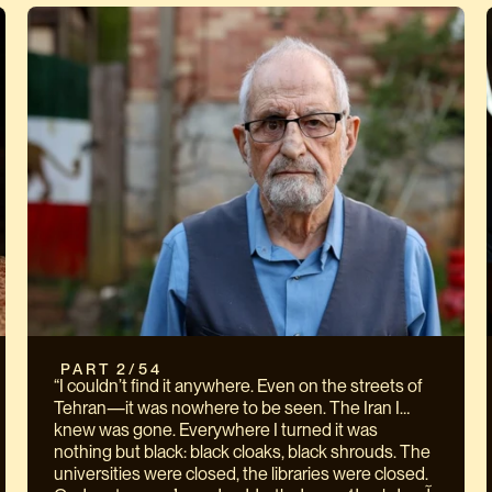
 PART 2/54
“I couldn’t find it anywhere. Even on the streets of
Tehran—it was nowhere to be seen. The Iran I
knew was gone. Everywhere I turned it was
nothing but black: black cloaks, black shrouds. The
universities were closed, the libraries were closed.