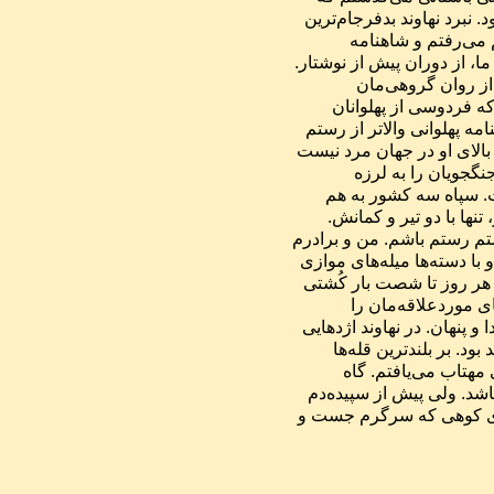
جایگاه شکست یزدگرد سوم از سپاه اسلام در سال ۶۴۲ میلادی بود. نبرد نهاوند بدفرجام‌ترین 
شکست تاریخ ماست. همینکه به خانه می‌رسیدم، بی‌درنگ به اتاقم می‌رفتم و شاهنامه 
می‌خواندم. کتاب با اسطوره‌ها آغاز می‌شود: کهن‌ترین داستان‌های ما، از دوران پیش از نوشتار. 
برخی می‌گویند که افسانه‌های ما از تاریخ‌مان هم راستین‌ترند. آنها از روان گروهی‌مان 
برخاسته‌اند. دربرگیرنده‌ی آرزوها و  آرمان‌های ‌ما هستند. هنگامی که فردوسی از پهلوانان 
افسانه‌ای ایران می‌سراید، درباره‌ی همه‌ی ما می‌نویسد. و در شاهنامه پهلوانی والاتر از رستم 
نیست. قلب تپنده‌ی ایران. پهلوانی بالابلندتر و نیرومندتر از همه. به بالای او در جهان مرد نیست 
  /   به گیتی کس او را همآورد نیست. با صدایی که دل‌‌های استوار جنگجویان را به لرزه 
می‌انداخت. در بخشی از شاهنامه، ایران در آستانه‌ی شکست است. سپاه سه کشور به هم 
پیوسته‌اند. رستم پیاده به آوردگاه می‌رسد: بی اسب، بی جنگ‌افزار، تنها با دو تیر و کمانش. 
اسب و سردار نیرومند سپاه دشمن را از پای در می‌آورد. می‌خواستم رستم باشم. من و برادرم 
زورخانه‌ای پشت باغچه‌مان ساخته بودیم. دسته‌بیل‌ها را جدا کرده و با دسته‌ها میله‌های موازی 
(پارالِل) برپا کردیم. هالتر را از دسته بیل و گِل رُس تهیه کردیم. ما هر روز تا شصت بار کُشتی 
می‌گرفتیم. هنگام کشتی، دوست برادرم طبل می‌نواخت و شعرهای مورد‌علاقه‌مان را 
درباره‌ی رستم می‌خواند: شکست دادن دیوان، نبرد او با اژدهای پیدا و پنهان. در نهاوند اژدهایی 
نبود، ولی کَل و بزهای کوهی بودند. شاخ‌هایشان چه زیبا و شکوهمند بود. بر بلندترین قله‌ها 
می‌زیستند. تمام شب را از کوه بالا می‌رفتم. مسیرم را با روشنایی مهتاب می‌یافتم. گاه 
تخته‌سنگ‌ها از یخ پوشیده بودند، اندک لغزشی می‌توانست مرگبار باشد. ولی پیش از سپیده‌دم 
خود را به قله می‌رساندم، و به تماشای تابش آفتاب بر گله‌ی بزهای کوهی که سرگرم جست و 