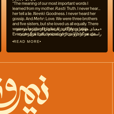
“The meaning of our most important words I
servants stood around the house with machine
هنوز برپا بود. دیری نپایید که رژیم آن را ویران کرد. شب
learned from my mother. 𝘙𝘢𝘴𝘵𝘪: Truth. I never heard
guns on their shoulders. Six months later they’d all
را در خانه‌ی خانواده‌ای پرنفوذ که به مخالفت با رژیم
her tell a lie. 𝘕𝘦𝘦𝘬𝘪: Goodness. I never heard her
be dead. On my final morning in Iran I woke with the
شناخته می‌شد، سپری کردم. خدمتکاران آنها مسلسل
gossip. And 𝘔𝘦𝘩𝘳: Love. We were three brothers
sun. I knelt on the floor and prayed. The final
بر دوش خانه را پاسبانی می‌کردند. شش ماه پس از آن
and five sisters, but she loved us all equally. There
journey was made on foot. It was six miles to the
دیدار بسیاری از آنها را نیز کشتند. در واپسین بامدادم در
were no assigned places at our dinner table.
«معنای مهم‌ترین واژگان زبان‌مان را از مادرم آموختم،
border, the road climbed through the mountains. It
ایران با سپیده‌دم بیدار شدم و نماز خواندم. واپسین بخش
Everyone got their desired portion. While we ate
راستی، هرگز دروغی از او‌ نشنیدم. نیکی، هرگز غیبت
was a closed border; so the road was empty. Every
راه را پیاده رفتم. تا مرز دو فرسنگ راه بود. راه از میان
our father would encourage us to debate the
نمی‌کرد و مهر و دوستی. ما سه برادر و پنج خواهر بودیم
step felt like death. I’ve never cried so many tears.
کوهستان می‌گذشت. مرز بسته بود، گذرگاه هم تهی بود.
READ MORE
events of the day. No topic was off limits: history,
و مادر همه را به اندازه‌ی مساوی دوست داشت. برای
Ferdowsi once wrote: ‘A man cannot escape what
هر گامی سخت بود و اشکم جاری. فردوسی چنین
politics, even the existence of God. And everyone
هیچکس جایگاه ویژه‌ای بر سر سفره در نظر گرفته
is written.’ I’ve always hated that quote. I hate the
می‌گوید: بکوشیم و از کوشش ما چه سود / کز آغاز بود
was encouraged to use their voice. One weekend
نمی‌شد. هر کسی به میل و اندازه‌ی خود از خوراک سهم
idea of destiny. There is always a role for us to play.
آن چه بایست بود. همواره از این گفته بیزار بوده‌ام. از
my father drove us all to visit Ferdowsi’s tomb in the
می‌برد. هنگام خوردن پدر تشویق‌مان می‌کرد که
There is always a choice to be made. But on that
مفهوم سرنوشت بیزارم. هرگز نپذیرفته‌ام که سرنوشت
city of Tus. It’s a large tomb. It’s modeled after the
درباره‌ی رویدادهای روز گفت‌وگو کنیم. هیچ موضوعی
day it felt like destiny, a river flowing in one
از پیش نوشته شده باشد. همیشه گزینش و انتخابی
tomb of Cyrus The Great. On its face is etched the
قدغن نبود: تاریخ، سیاست، حتا وجود خداوند. و همه
direction. And I was a leaf, floating on top. Away
هست. ولی آن روز سرنوشت من چون رودخانه‌ای به یک
first line of Shahnameh. The master verse. The
تشویق می‌شدند که اندیشه‌های خود را بیان کنند. پدر ما
from where I wanted to go.”
سو روان بود. و من چون برگی شناور بر آب. دور از جایی
cornerstone: ‘In the Name of the God of Soul and
را یک هفته به دیدن آرامگاه فردوسی در شهر توس برد.
که آهنگ رفتنم بود.»
Wisdom.’ 𝘑𝘢𝘢𝘯 and 𝘒𝘩𝘦𝘳𝘢𝘥. Soul and Wisdom.
آرامگاهی بود بزرگ. بسان آرامگاه کوروش بزرگ
The two things that all humans have. With the
طراحی شده است. نخستین بیت شاهنامه بر روی سنگ
opening line Ferdowsi does away with all castes
آرامگاه حک شده بود. شاه‌بیت است. پایه‌ و ستون اندیشه‌
and classes. He does away with all religion. He
و جهان‌بینی ایرانی‌ست: به نام خداوند جان و خرد. دو
gives everyone a direct connection to the creator.
چیزی که همه‌ی مردمان از آن برخوردارند. در نخستین
As a young boy I’d memorized hundreds of verses.
برگ شاهنامه، فردوسی همه‌ی طبقات اجتماعی را کنار