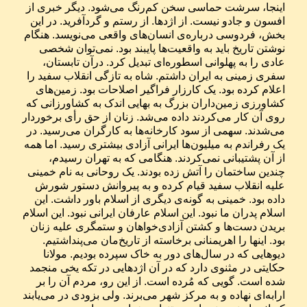
اینجا، سرشت حماسی سخن کم‌رنگ می‌شود. دیگر خبری از 
افسون و جادو نیست. از اژدها. از رستم و گردآفرید. در این 
بخش، فردوسی درباره‌ی انسان‌های واقعی می‌نویسد. هنگام 
نوشتن تاریخ باید به واقعیت‌ها پایبند بود. نمی‌توان شخصی 
عادی را به پهلوانی اسطوره‌ای تبدیل کرد. درآن تابستان، 
سفری زمینی به ایران داشتم. شاه به تازگی انقلاب سفید را 
اعلام کرده بود. یک کارزار فراگیر اصلاحات بود. زمین‌های 
کشاورزی زمین‌داران بزرگ به بهایی اندک به کشاورزانی که 
روی آن کار می‌کردند داده می‌شد. زنان از حق رأی برخوردار 
می‌شدند. سهمی از سود کارخانه‌ها به کارگران می‌رسید. در 
یک رفراندم به میلیون‌ها ایرانی آزادی بیشتری رسید. اما همه 
از آن پشتیبانی نمی‌کردند. هنگامی که به تهران رسیدم، 
چندین ساختمان را آتش زده بودند. یک روحانی به نام خمینی 
علیه انقلاب سفید قیام کرده و به پیروانش دستور شورش 
داده بود. خمینی به گونه‌ی دیگری از اسلام باور داشت. این 
اسلام پدران ما نبود. این اسلام عارفان ایرانی نبود. این اسلام 
بریدن دست‌ها و کشتن آزادی‌خواهان و ستمگری علیه زنان 
بود. اینها را اهریمنانی برخاسته از تاریخ‌مان می‌پنداشتیم. 
دیوهایی که در سال‌های دور به خاک سپرده بودیم. مولانا 
حکایتی در مثنوی دارد که در آن اژدهایی در تکه یخی منجمد 
شده است. گویی که مُرده است. از این‌ رو، مردم آن را بر 
ارابه‌ای نهاده و به مرکز شهر می‌برند. ولی بزودی در می‌یابند 