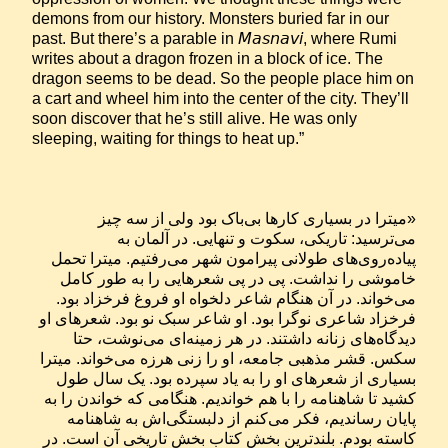
demons from our history. Monsters buried far in our 
past. But there’s a parable in 𝘔𝘢𝘴𝘯𝘢𝘷𝘪, where Rumi 
writes about a dragon frozen in a block of ice. The 
dragon seems to be dead. So the people place him on 
a cart and wheel him into the center of the city. They’ll 
soon discover that he’s still alive. He was only 
sleeping, waiting for things to heat up.”
«میترا در بسیاری کارها بی‌باک بود ولی از سه چیز 
می‌ترسید: تاریکی، سکوت و تنهایی. در آلمان به 
پیاده‌روی‌های طولانی پیرامون شهر می‌رفتیم. میترا تحمل 
خاموشی را نداشت. پی در پی شعرهایی را به طور کامل 
می‌خواند. در آن هنگام شاعر دلخواه او فروغ فرخزاد بود. 
فرخزاد شاعری نوگرا بود. او شاعر سبک نو بود. شعرهای او 
دیدگاه‌های زنانه داشتند. در هر زمینه‌ای می‌نوشت، حتا 
سکس. قشر مذهبی جامعه، او را زنی هرزه می‌خواند. میترا 
بسیاری از شعرهای او را به یاد سپرده بود. یک سال طول 
کشید تا شاهنامه را با هم خواندیم. هنگامی که خواندن را به 
پایان رساندیم، فکر می‌کنم از دلبستگی‌اش به شاهنامه 
کاسته بودم. بلندترین بخش کتاب بخش تاریخی آن است. در 