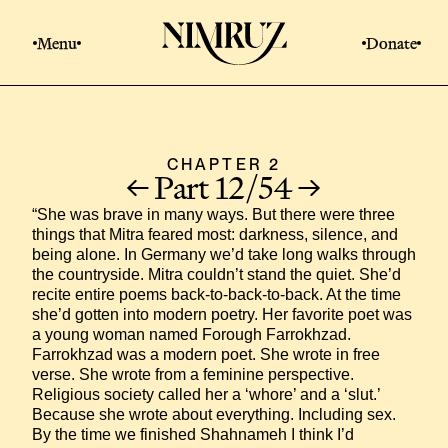
Menu
Donate
CHAPTER 2
Part 12/54
“She was brave in many ways. But there were three 
things that Mitra feared most: darkness, silence, and 
being alone. In Germany we’d take long walks through 
the countryside. Mitra couldn’t stand the quiet. She’d 
recite entire poems back-to-back-to-back. At the time 
she’d gotten into modern poetry. Her favorite poet was 
a young woman named Forough Farrokhzad. 
Farrokhzad was a modern poet. She wrote in free 
verse. She wrote from a feminine perspective. 
Religious society called her a ‘whore’ and a ‘slut.’ 
Because she wrote about everything. Including sex. 
By the time we finished Shahnameh I think I’d 