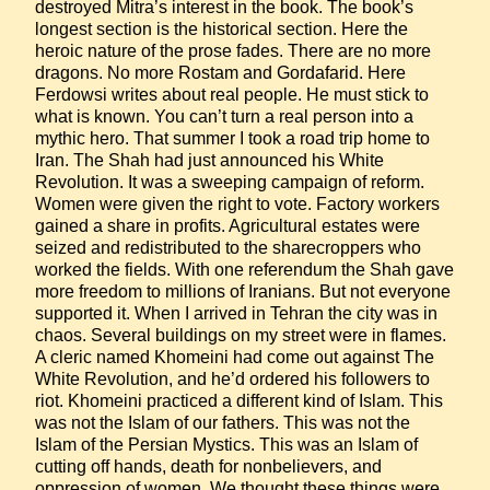
destroyed Mitra’s interest in the book. The book’s 
longest section is the historical section. Here the 
heroic nature of the prose fades. There are no more 
dragons. No more Rostam and Gordafarid. Here 
Ferdowsi writes about real people. He must stick to 
what is known. You can’t turn a real person into a 
mythic hero. That summer I took a road trip home to 
Iran. The Shah had just announced his White 
Revolution. It was a sweeping campaign of reform. 
Women were given the right to vote. Factory workers 
gained a share in profits. Agricultural estates were 
seized and redistributed to the sharecroppers who 
worked the fields. With one referendum the Shah gave 
more freedom to millions of Iranians. But not everyone 
supported it. When I arrived in Tehran the city was in 
chaos. Several buildings on my street were in flames. 
A cleric named Khomeini had come out against The 
White Revolution, and he’d ordered his followers to 
riot. Khomeini practiced a different kind of Islam. This 
was not the Islam of our fathers. This was not the 
Islam of the Persian Mystics. This was an Islam of 
cutting off hands, death for nonbelievers, and 
oppression of women. We thought these things were 