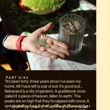
 PART 3/54
“It’s been forty-three years since I’ve seen my
home. All I have left is a jar of soil. It’s good soil.
Nahavand is a city of gardens. A guidebook once
called it ‘a piece of heaven, fallen to earth.’ The
peaks are so high that they’re capped with snow. A
spring gushes from the mountain, and flows into a
«چهل‌وسه سال از هنگامی که از میهنم دور افتاده‌ام