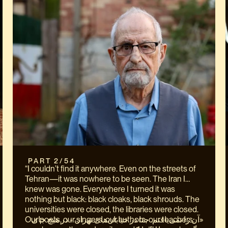
 PART 2/54
“I couldn’t find it anywhere. Even on the streets of
Tehran—it was nowhere to be seen. The Iran I
knew was gone. Everywhere I turned it was
nothing but black: black cloaks, black shrouds. The
universities were closed, the libraries were closed.
Our poets, our singers, our authors, our teachers:
«آن را نمی‌یافتم. حتا در خیابان‌های تهران - در هیچ‌ جای