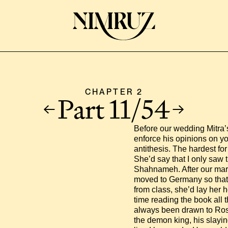
CHAPTER 2
Part 11/54
Before our wedding Mitra’s
enforce his opinions on yo
antithesis. The hardest for
She’d say that I only saw t
Shahnameh. After our marri
moved to Germany so that 
from class, she’d lay her 
time reading the book all t
always been drawn to Rosta
the demon king, his slayin