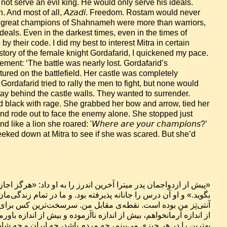
not serve an evil king. He would only serve his ideals. 
 Truth. And most of all, 𝘈𝘻𝘢𝘥𝘪. Freedom. Rostam would never 
e great champions of Shahnameh were more than warriors, 
deals. Even in the darkest times, even in the times of 
by their code. I did my best to interest Mitra in certain 
story of the female knight Gordafarid, I quickened my pace. 
tement: ‘The battle was nearly lost. Gordafarid’s 
ed on the battlefield. Her castle was completely 
ordafarid tried to rally the men to fight, but none would 
tay behind the castle walls. They wanted to surrender. 
d black with rage. She grabbed her bow and arrow, tied her 
nd rode out to face the enemy alone. She stopped just 
ke a lion she roared: '𝘞𝘩𝘦𝘳𝘦 𝘢𝘳𝘦 𝘺𝘰𝘶𝘳 𝘤𝘩𝘢𝘮𝘱𝘪𝘰𝘯𝘴?’ 
 peeked down at Mitra to see if she was scared. But she’d 