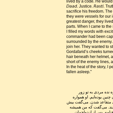
lived by a code. He would 
𝘋𝘢𝘢𝘥. Justice. 𝘙𝘢𝘴𝘵𝘪.
sacrifice his freedom. Th
they were vessels for our i
greatest danger, they lived 
parts. When I came to the 
I filled my words with exci
commander had been captur
surrounded by the enemy. G
join her. They wanted to s
Gordafarid’s cheeks turne
hair beneath her helmet, a
short of the enemy lines, and li
In the heat of the story, I
fallen asleep.”
«پیش از ازدواجمان پدر میترا آخرین اندرز را به او داد: «هرگز اجازه نده مردی به تو زور 
بگوید.» و او آن درس را جانانه پذیرفته بود. و ما در تمام زندگی‌مان چنین بوده‌ایم. او همواره 
آنتی‌تِز من بوده است. نقطه‌ی مقابل من. سرسخت‌ترین کس برای متقاعد شدن. می‌گفت بیش 
از اندازه آرمانخواهم، بیش از اندازه ناآزموده و بیش از اندازه باورمند. می‌گفت که من همیشه 
بهترین‌ را در هر چیزی می‌بینم، چه مردم باشد، چه ایران و چه شاهنامه. پس از ازدواجمان 