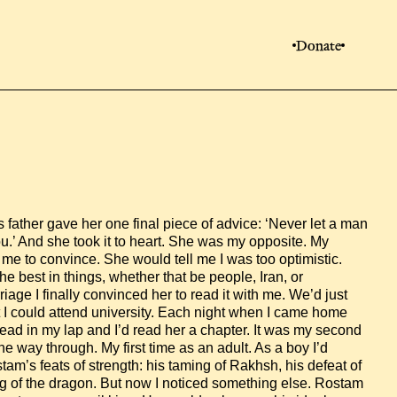
Donate
 father gave her one final piece of advice: ‘Never let a man 
u.’ And she took it to heart. She was my opposite. My 
 me to convince. She would tell me I was too optimistic. 
he best in things, whether that be people, Iran, or 
age I finally convinced her to read it with me. We’d just 
I could attend university. Each night when I came home 
head in my lap and I’d read her a chapter. It was my second 
he way through. My first time as an adult. As a boy I’d 
m’s feats of strength: his taming of Rakhsh, his defeat of 
g of the dragon. But now I noticed something else. Rostam 