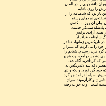
سرانجام توانستم او را راضی کنم که همراه من شاهنامه بخواند. دوران دانشجویی را در آلمان 
زندگی می‌کردیم. و هر شب که از دانشگاه به خانه برمی‌گشتم، سرش را روی پاهایم 
می‌گذاشت و من بخشی از شاهنامه را برایش می‌خواندم. این دومین بار بود که شاهنامه را از 
آغاز تا پایان ‌خواندم. نخستین بار در بزرگسالی. در کودکی همواره شیفته‌ی نبردهای رستم 
بوده‌ام: رام کردن رخش، شکست دیوان، کشتن اژدهای پیدا و پنهان. ولی آن روز به نکته‌ی 
دیگری پی برده بودم. رستم برپایه‌ی یک قانون زندگی می‌کرد. او به پادشاه ستمگر خدمت 
نمی‌کرد. او‌ تنها به راه آرمان‌هایش می‌کوشید: داد، راستی و بالاتر از همه، آزادی برایش 
ارجمندترین بود. رستم هرگز از آزادی‌اش نمی‌گذشت. پهلوانان بزرگ شاهنامه فراتر از 
جنگجویانی نیرومند بودند. آنها نگهدارنده‌ی آرمان‌های‌مان بودند. حتا در تاریک‌ترین زمانها، حتا در 
بزرگترین خطرها، پیرو قانون پهلوانی خود بودند. من بیشترین تلاش خود را می‌کردم که میترا را 
دلبسته‌ی بخش‌های ویژه‌ای از شاهنامه کنم. هنگامی که به داستان گردآفرید رسیدم، شتابم را 
بیشتر کردم. واژ‌گان را با شور بیشتری خواندم. دژ سپید به محاصره‌ی دشمن درآمده بود، هجیر 
نگهبان دژ بود. به جنگ سهراب رفت و به کمند او گرفتار شد. هنگامی که گردآفرید آگاه شد، 
گونه‌هایش از شدت خشم به سیاهی گرایید: چنان ننگش آمد ز کار هجیر / که شد لاله‌رنگش به 
کردار قیر. پس تیر و کمان خود را برداشت. گیسوانش را به زیر کلاه خود گرد آورد، و یکه و تنها 
بر دشمن تاخت. به نزدیکی سپاه دشمن ایستاد و چون شیر غرید: به پیش سپاه اندر آمد چو گرد 
/ چو رعد خروشان یکی ویله کرد / که گردان کدامند و جنگ‌آوران / دلیران و کارآزموده سران. 
در اوج داستان نگاهی زیرچشمی به میترا انداختم تا ببینم که آیا ترسیده است. او به خواب رفته 