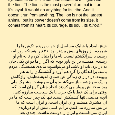
the lion. The lion is the most powerful animal in Iran. 
It’s loyal. It would do anything for its tribe. And it 
doesn’t run from anything. The lion is not the largest 
animal, but its power doesn’t come from its size. It 
comes from its heart. Its courage. Its soul. Its 𝘯𝘪𝘳𝘰𝘰.”
«پنج بامداد با شلیک مسلسل از خواب پریدم. تک‌تیرها را 
شمردم. از روزهای پیش بیشتر بود. ۲۱ تیر. همینکه روزنامه‌ 
رسید، با سرانگشتم لیست نام‌ها را دنبال کردم تا به نام او 
رسیدم. همیشه بر این باور بودم که اگر از ما دو تن یکی جان 
به در ‌برد، ‌باید او باشد. او می‌توانست مایه‌ی همبستگی مردم‌ 
باشد. پراکندگان را گرد هم آورد و گُسَستگان را به هم 
بپیوندد. در درازای زندگی‌اش همه‌ی اندیشه‌هایش، واژگانش 
به یک سرچشمه باز می‌گشتند و آن سرنوشت مشترک ملی 
بود. سخنانش پرواز می کردند. اتحاد چنان گریزان است که 
وقتی برای یک خط یا یک حزب یا یک سیاست مبارزه کنی، 
آنچه می‌بینی تنها کشمکش است. تنها یک چیز است که ما در 
آن مشترک هستیم و آن ایران است. و ایران است که ما 
برایش مبارزه می‌کنیم. بر آنم کسی بیش از او درباره‌ی 
ایران نمی‌دانست و ایران را دوست نداشت. چندی بعد 