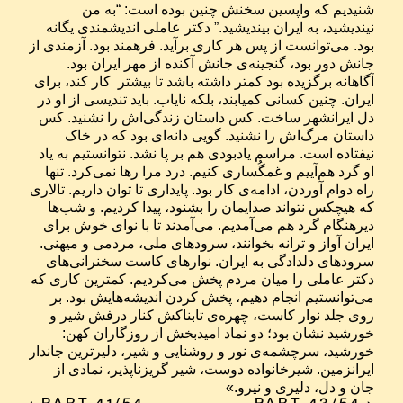
شنیدیم که واپسین سخنش چنین بوده است: “به من 
نیندیشید، به ایران بیندیشید.” دکتر عاملی اندیشمندی یگانه 
بود. می‌توانست از پس هر کاری برآید. فرهمند بود. آزمندی از 
جانش دور بود، گنجینه‌ی جانش آکنده از مهر ایران بود. 
آگاهانه برگزیده بود کمتر داشته باشد تا بیشتر  کار کند، برای 
ایران. چنین کسانی کمیابند، بلکه نایاب. باید تندیسی از او در 
دل ایرانشهر ساخت. کس داستان زندگی‌اش را نشنید. کس 
داستان مرگ‌اش را نشنید. گویی دانه‌ای بود که در خاک 
نیفتاده است. مراسم یادبودی هم بر پا نشد. نتوانستیم به یاد 
او گرد هم‌آییم و غمگُساری کنیم. درد مرا رها نمی‌کرد. تنها 
راه دوام آوردن، ادامه‌ی کار بود. پایداری تا توان داریم. تالاری 
که هیچکس نتواند صدایمان را بشنود، پیدا کردیم. و شب‌ها 
دیرهنگام گرد هم می‌آمدیم. می‌آمدند تا با نوای خوش برای 
ایران آواز و ترانه ‌بخوانند، سرودهای ملی، مردمی و میهنی. 
سرودهای دلدادگی به ایران. نوارهای کاست سخنرانی‌های 
دکتر عاملی را میان مردم پخش می‌کردیم. کمترین کاری که 
می‌توانستیم انجام دهیم، پخش کردن اندیشه‌هایش بود. بر 
روی جلد نوار کاست، چهره‌‌ی تابناکش کنار درفش شیر و 
خورشید نشان بود؛ دو‌ نماد امیدبخش از روزگاران کهن‌: 
خورشید، سرچشمه‌ی نور و روشنایی و شیر، دلیرترین جاندار 
ایرانزمین. شیرخانواده دوست، شیر گریزناپذیر، نمادی از 
جان و دل، دلیری و نیرو.»