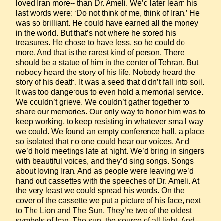
loved Iran more-- than Dr. Ameli. We’d later learn his 
last words were: ‘Do not think of me, think of Iran.’ He 
was so brilliant. He could have earned all the money 
in the world. But that’s not where he stored his 
treasures. He chose to have less, so he could do 
more. And that is the rarest kind of person. There 
should be a statue of him in the center of Tehran. But 
nobody heard the story of his life. Nobody heard the 
story of his death. It was a seed that didn’t fall into soil. 
It was too dangerous to even hold a memorial service. 
We couldn’t grieve. We couldn’t gather together to 
share our memories. Our only way to honor him was to 
keep working, to keep resisting in whatever small way 
we could. We found an empty conference hall, a place 
so isolated that no one could hear our voices. And 
we’d hold meetings late at night. We’d bring in singers 
with beautiful voices, and they’d sing songs. Songs 
about loving Iran. And as people were leaving we’d 
hand out cassettes with the speeches of Dr. Ameli. At 
the very least we could spread his words. On the 
cover of the cassette we put a picture of his face, next 
to The Lion and The Sun. They’re two of the oldest 
symbols of Iran. The sun, the source of all light. And 