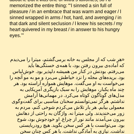
memorized the entire thing: “‘I sinned a sin full of 
pleasure / in an embrace that was warm and eager / I 
sinned wrapped in arms / hot, hard, and avenging / in 
that dark and silent seclusion / I knew his secrets / my 
heart quivered in my breast / in answer to his hungry 
eyes.’”
«هر شب که از مجلس به خانه برمی‌گشتم، میترا را می‌دیدم 
که آماده‌ی بیرون رفتن بود، با همه‌ی خستگی‌ها باید 
می‌رفتم. بودنش در کنار من همیشه دلپذیر بود. خوش‌لباس 
بود. بریده‌های مجله را نزد خیاطش می‌برد و مو به مو آنچه را 
می‌خواست به او می‌گفت. موهایش همواره آراسته بود. هر 
چند ماه یکبار، موهایش را به سبک بازیگری آمریکایی به 
مدل‌های گوناگون کوتاه می‌کرد. در مهمانی‌ها آرامش 
نداشتم. هرگز نمی‌توانستم سخنان مناسبی برای گفت‌وگوی 
معمولی بیابم. هر بار تلاش می‌کردم شوخی کنم، مردم به 
زور می‌خندیدند. ولی میترا نه. واژگان به راحتی از دهانش 
بیرون می‌آمدند مانند نور از چراغ. او خودجوش بود، شوخ 
بود. می‌توانست با هر کس سخن بگوید. هیچ رودربایستی 
نداشت. نیازی به آمادگی نداشت. با هر کس چنان سخن 