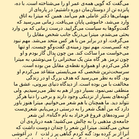
می‌گفت که گویی همه‌ی عمر او را می‌شناخته است. با ده، 
پانزده تن از دوستان‌مان دوره داشتیم؛ در پاره‌ای از 
مهمانی‌ها دکتر عاملی هم می‌آمد. همین که میترا به اتاق 
وارد می‌شد، خاموشی پایان می‌یافت. زمانی می‌رسید که 
گفت‌وگوها به سیاست می‌گرایید. درست زمانی که من وارد 
بحثی می‌شدم، میترا بی‌درنگ جانب شخص مقابل را 
می‌گرفت. او در برابر من با هر کس متحد می‌شد. مهم نبود 
چه کسی‌ست. مهم نبود زمینه‌ی گفت‌وگو چیست. او تنها 
می‌خواست مرا ساکت کند. من چون پِدال گاز بودم و او 
چون ترمز. هر گاه متن یک سخنرانی را می‌نوشتم، به میترا 
فکر می‌کردم. او همواره نقطه‌ی مقابل من بوده است. 
سرسخت‌ترین شخصی که می‌بایستی متقاعد می‌کردم او 
بود. گاه به نظر می‌رسید که هدف بزرگ او در زندگی 
مخالفت با من بوده است. از دیدگاه دنیای بیرونی، عشق ما 
منطقی نمی‌نمود. بسیار دور از هم به نظر می‌رسیدیم. ولی 
گونه‌های بسیار از نزدیکی وجود دارند و برخی را دنیا هرگز 
نتواند دید. ما همچنان با هم شعر می‌خوانیم. میترا هنوز باور 
دارد که من آهنگ شعر را به درستی درمی‌یابم. شعری‌ست 
از سروده‌های فروغ فرخزاد به نام «گناه». این شعر 
جامعه‌ی مذهبی را به چالش می‌کشید؛ همه درباره‌ی آن 
سخن می‌گفتند. میترا این شعر را چندان دوست داشت که 
آنرا از بر کرده بود: گنه کردم گناهی پر ز لذت   /   در آغوشی 