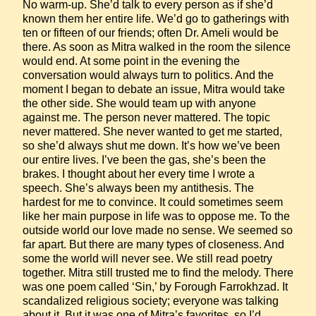
No warm-up. She’d talk to every person as if she’d 
known them her entire life. We’d go to gatherings with 
ten or fifteen of our friends; often Dr. Ameli would be 
there. As soon as Mitra walked in the room the silence 
would end. At some point in the evening the 
conversation would always turn to politics. And the 
moment I began to debate an issue, Mitra would take 
the other side. She would team up with anyone 
against me. The person never mattered. The topic 
never mattered. She never wanted to get me started, 
so she’d always shut me down. It’s how we’ve been 
our entire lives. I’ve been the gas, she’s been the 
brakes. I thought about her every time I wrote a 
speech. She’s always been my antithesis. The 
hardest for me to convince. It could sometimes seem 
like her main purpose in life was to oppose me. To the 
outside world our love made no sense. We seemed so 
far apart. But there are many types of closeness. And 
some the world will never see. We still read poetry 
together. Mitra still trusted me to find the melody. There 
was one poem called ‘Sin,’ by Forough Farrokhzad. It 
scandalized religious society; everyone was talking 
about it. But it was one of Mitra’s favorites, so I’d 