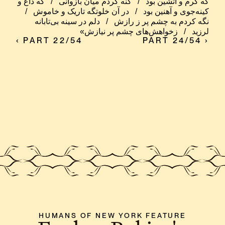
که گرم و آتشین بود   /   گنه کردم میان بازوانی   /   که داغ و 
کینه‌جوی و آهنین بود   /   در آن خلوتگه تاریک و خاموش   /   
نگه کردم به چشم پر ز رازش   /   دلم در سینه بی‌تابانه 
لرزید   /   زخواهش‌های چشم پر نیازش»
‹ PART 22/54
PART 24/54 ›
HUMANS OF NEW YORK FEATURE