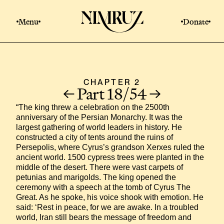
Menu
Donate
CHAPTER 2
Part 18/54
“The king threw a celebration on the 2500th 
anniversary of the Persian Monarchy. It was the 
largest gathering of world leaders in history. He 
constructed a city of tents around the ruins of 
Persepolis, where Cyrus’s grandson Xerxes ruled the 
ancient world. 1500 cypress trees were planted in the 
middle of the desert. There were vast carpets of 
petunias and marigolds. The king opened the 
ceremony with a speech at the tomb of Cyrus The 
Great. As he spoke, his voice shook with emotion. He 
said: ‘Rest in peace, for we are awake. In a troubled 
world, Iran still bears the message of freedom and 