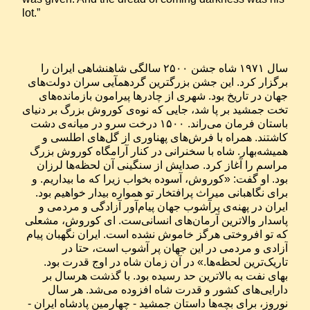
lot.”
سال ۱۹۷۱ شاه جشن ۲۵۰۰ سالگی شاهنشاهی ایران را 
برگزار کرد. این جشن بزرگترین گردهمآیی سران دولت‌های 
جهان در تاریخ بود. شهری از چادرها پیرامون بازمانده‌های 
تخت جمشید بر پا شد، جایی که نوه‌ی کوروش بزرگ بر دنیای 
باستان فرمان می‌راند. ۱۵۰۰ درخت سرو در میانه‌ی دشت 
کاشتند. همراه با فرش‌های پهناوری از گل‌های اطلسی و 
همیشه‌بهار. شاه با سخنرانی در کنار آرامگاه کوروش بزرگ 
مراسم را آغاز کرد. صدایش از سنگینی آن لحظه‌ها لرزان 
بود. او گفت: «کوروش، آسوده بخواب زیرا که ما بیداریم. و‌ 
برای نگاهبانی میراث پرافتخار تو همواره بیدار خواهیم بود. 
ایران در پهنه‌ی پرآشوب جهان پیام‌آور آزادگی و مردمی و 
پاسدار والاترین آرمان‌های انسانی‌ست. ای کوروش، مشعلی 
که تو افروختی هرگز خاموش نشده است. ایران نگهبان پیام 
آزادی و مردمی در این جهان پر آشوب است، حتا در 
تاریک‌ترین لحظه‌ها.» در آن زمان شاه در اوج قدرت بود. 
بهای نفت به بالاترین حد رسیده بود. با گذشت هرسال بر 
دارایی‌های کشور و قدرت شاه افزوده می‌شد. هر سال 
نوروز، برای بچه‌ها داستان جمشید - چهارمین پادشاه ایران - 