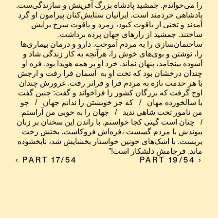
را می‌خواندم. جمشید پادشاه بزرگ آفرینش و سازندگی‌ست. 
پادشاهی خردمند است. ایرانیان ستایش‌کنان پیرامون او گرد 
آمدند و تختی از یاقوت کبود، زمرد و یاقوت سرخ برایش 
ساختند. جمشید از رازهای جهان پرده ‌برداشت. 
ساختمان‌سازی را به مردم آموخت. دارو و درمان بیماری‌ها 
را، نوشتن و بوی‌های خوش را، هرآنچه به کار زندگی شاد و 
آسوده بینجامد، پنهان نماند. خرد او بر همه هویدا بود. فره او 
چندان درخشان بود که تخت او به  آسمان فرا رفت و ارجش 
با هر خدمت تازه به مردم فرا و فراتر رفت. غرورش چندان 
اوج گرفت که بزرگان کشور را فراخواند و گفت: چنین گفت 
با سالخورده مهان   /   که جز خویشتن را ندانم جهان   /   چو 
من نامور تخت شاهی ندید   /   جهان را به خوبی من آراستم   
/   چنان است گیتی کجا خواستم. با راندن این سخنان بر زبان 
پیوندش با مردم گسست ،فره‌اش فروکاست. بختش رخت 
بربست. با اشک‌های خونین خواستار بخشایش شد، نابخشوده 
ماند. فرجامش دلشکار است!”
‹ PART 17/54
PART 19/54 ›