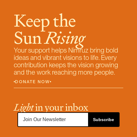
بر همگان آشکار. آرزوی شاه شدن برآوردنی‌تر
می‌نمود.»
Keep the 
Sun 
Rising
Your support helps Nimruz bring bold 
ideas and vibrant visions to life. Every 
contribution keeps the vision growing 
and the work reaching more people.
DONATE NOW
Light
 in your inbox