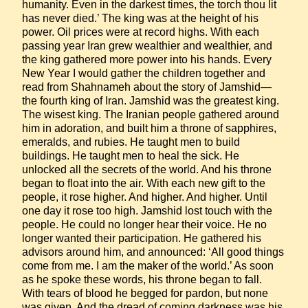
humanity. Even in the darkest times, the torch thou lit 
has never died.’ The king was at the height of his 
power. Oil prices were at record highs. With each 
passing year Iran grew wealthier and wealthier, and 
the king gathered more power into his hands. Every 
New Year I would gather the children together and 
read from Shahnameh about the story of Jamshid—
the fourth king of Iran. Jamshid was the greatest king. 
The wisest king. The Iranian people gathered around 
him in adoration, and built him a throne of sapphires, 
emeralds, and rubies. He taught men to build 
buildings. He taught men to heal the sick. He 
unlocked all the secrets of the world. And his throne 
began to float into the air. With each new gift to the 
people, it rose higher. And higher. And higher. Until 
one day it rose too high. Jamshid lost touch with the 
people. He could no longer hear their voice. He no 
longer wanted their participation. He gathered his 
advisors around him, and announced: ‘All good things 
come from me. I am the maker of the world.’ As soon 
as he spoke these words, his throne began to fall. 
With tears of blood he begged for pardon, but none 
was given. And the dread of coming darkness was his 