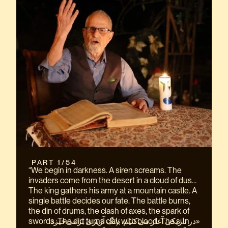
 PART 1/54
“We begin in darkness. A siren screams. The
invaders come from the desert in a cloud of dust.
The king gathers his army at a mountain castle. A
single battle decides our fate. The battle burns,
the din of drums, the clash of axes, the spark of
swords. The dirt turns clay with blood. The sun
«در تاریکی آغاز می‌کنیم. بانگ آژیری برمی‌خیزد.